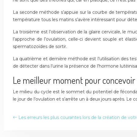
ne sont que des théories qui, car en pratique, ce n’est pa
La seconde méthode s’appuie sur la courbe de température
température tous les matins s’avère intéressant pour dét
La troisième est l’observation de la glaire cervicale, le mu
l’approche de l’ovulation, celle-ci devient souple et élas
spermatozoïdes de sortir.
La quatrième et dernière méthode est l’utilisation des te
de détecter dans l’urine la présence de l’hormone lutéinisant
Le meilleur moment pour concevoir
Le milieu du cycle est le sommet du potentiel de fécond
le jour de l’ovulation et s’arrête un à deux jours après. Le 
Les erreurs les plus courantes lors de la création de vot